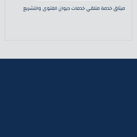
ميثاق خدمة متلقي خدمات ديوان الفتوى والتشريع
ديوان الفتوى والتشريع
منذ تأسيس السلطة الوطنية الفلسطينية عام 1994، كان لديوان
الفتوى والتشريع إسهام بارز في تطوير منظومة التشريعات
الفلسطينية وتحديثها، ولقد عمل الديوان خلال الآونة ال�
أقسام الموقع
موسوعة الاتفاقيات الدولية