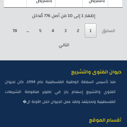
بالتمريض
بالتمريض
إظهار 1 إلى 10 من أصل 776 مُدخل
السابق
1
2
3
4
5
…
78
التالي
ديوان الفتوى والتشريع
منذ تأسيس السلطة الوطنية الفلسطينية عام 1994، كان لديوان
الفتوى والتشريع إسهام بارز في تطوير منظومة التشريعات
الفلسطينية وتحديثها، ولقد عمل الديوان خلال الآونة ال�
أقسام الموقع