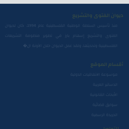
ديوان الفتوى والتشريع
منذ تأسيس السلطة الوطنية الفلسطينية عام 1994، كان لديوان
الفتوى والتشريع إسهام بارز في تطوير منظومة التشريعات
الفلسطينية وتحديثها، ولقد عمل الديوان خلال الآونة ال�
أقسام الموقع
موسوعة الاتفاقيات الدولية
الدساتير العربية
الأبحاث القانونية
سوابق قضائية
الجريدة الرسمية
للتواصل